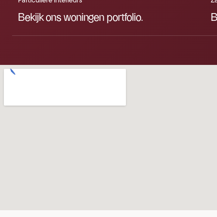
Particuliere interieurs
Za
Bekijk ons woningen portfolio.
B