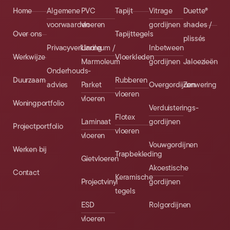
Home
Algemene
PVC
Tapijt
Vitrage
Duette®
voorwaarden
vloeren
gordijnen
shades /
Over ons
Tapijttegels
plissés
Privacyverklaring
Linoleum /
Inbetween
Werkwijze
Vloerkleden
Marmoleum
gordijnen
Jaloezieën
Onderhouds­
Duurzaam
Rubberen
advies
Parket
Overgordijnen
Zonwering
vloeren
vloeren
Woningportfolio
Verduisterings­
Flotex
Laminaat
gordijnen
Projectportfolio
vloeren
vloeren
Vouwgordijnen
Werken bij
Trapbekleding
Gietvloeren
Akoestische
Contact
Keramische
Projectvinyl
gordijnen
tegels
ESD
Rolgordijnen
vloeren