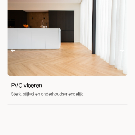
PVC vloeren
L
Sterk, stijlvol en onderhoudsvriendelijk.
Na